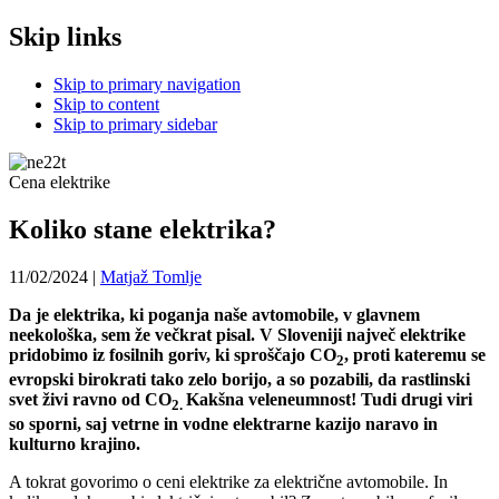
Skip links
Skip to primary navigation
Skip to content
Skip to primary sidebar
Cena elektrike
Koliko stane elektrika?
11/02/2024
|
Matjaž Tomlje
Da je elektrika, ki poganja naše avtomobile, v glavnem
neekološka, sem že večkrat pisal. V Sloveniji največ elektrike
pridobimo iz fosilnih goriv, ki sproščajo
CO
, proti kateremu se
2
evropski birokrati tako zelo borijo, a so pozabili, da rastlinski
svet živi ravno od
CO
Kakšna veleneumnost! Tudi drugi viri
2
.
so sporni, saj vetrne in vodne elektrarne kazijo naravo in
kulturno krajino.
A tokrat govorimo o ceni elektrike za električne avtomobile. In