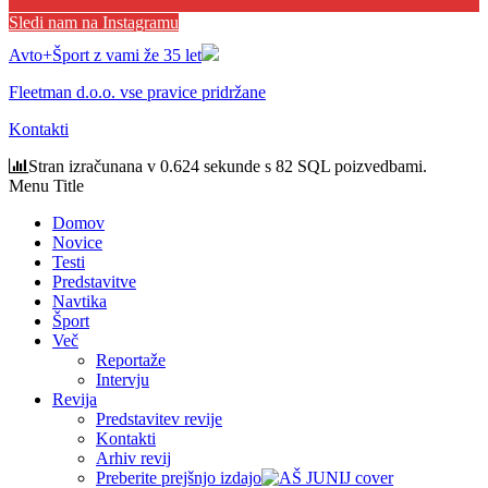
Sledi nam na Instagramu
Avto+Šport z vami že 35 let
Fleetman d.o.o. vse pravice pridržane
Kontakti
Stran izračunana v 0.624 sekunde s 82 SQL poizvedbami.
Menu Title
Domov
Novice
Testi
Predstavitve
Navtika
Šport
Več
Reportaže
Intervju
Revija
Predstavitev revije
Kontakti
Arhiv revij
Preberite prejšnjo izdajo