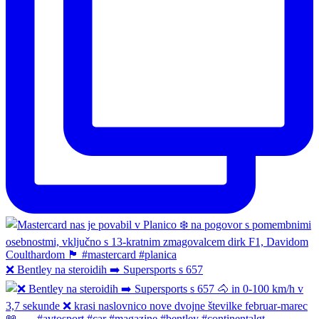
❌ Bentley na steroidih ➡️ Supersports s 657