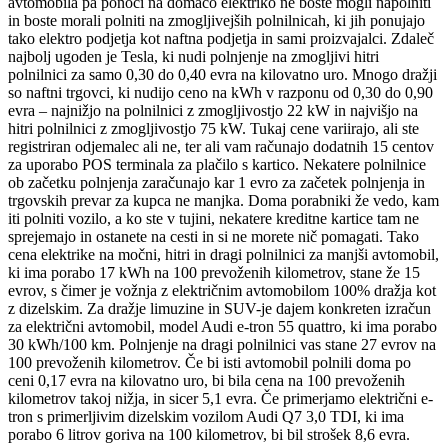
avtomobila pa ponoči na domačo elektriko ne boste mogli napolniti
in boste morali polniti na zmogljivejših polnilnicah, ki jih ponujajo
tako elektro podjetja kot naftna podjetja in sami proizvajalci. Zdaleč
najbolj ugoden je Tesla, ki nudi polnjenje na zmogljivi hitri
polnilnici za samo 0,30 do 0,40 evra na kilovatno uro. Mnogo dražji
so naftni trgovci, ki nudijo ceno na kWh v razponu od 0,30 do 0,90
evra – najnižjo na polnilnici z zmogljivostjo 22 kW in najvišjo na
hitri polnilnici z zmogljivostjo 75 kW. Tukaj cene variirajo, ali ste
registriran odjemalec ali ne, ter ali vam računajo dodatnih 15 centov
za uporabo POS terminala za plačilo s kartico. Nekatere polnilnice
ob začetku polnjenja zaračunajo kar 1 evro za začetek polnjenja in
trgovskih prevar za kupca ne manjka. Doma porabniki že vedo, kam
iti polniti vozilo, a ko ste v tujini, nekatere kreditne kartice tam ne
sprejemajo in ostanete na cesti in si ne morete nič pomagati. Tako
cena elektrike na močni, hitri in dragi polnilnici za manjši avtomobil,
ki ima porabo 17 kWh na 100 prevoženih kilometrov, stane že 15
evrov, s čimer je vožnja z električnim avtomobilom 100% dražja kot
z dizelskim. Za dražje limuzine in SUV-je dajem konkreten izračun
za električni avtomobil, model Audi e-tron 55 quattro, ki ima porabo
30 kWh/100 km. Polnjenje na dragi polnilnici vas stane 27 evrov na
100 prevoženih kilometrov. Če bi isti avtomobil polnili doma po
ceni 0,17 evra na kilovatno uro, bi bila cena na 100 prevoženih
kilometrov takoj nižja, in sicer 5,1 evra. Če primerjamo električni e-
tron s primerljivim dizelskim vozilom Audi Q7 3,0 TDI, ki ima
porabo 6 litrov goriva na 100 kilometrov, bi bil strošek 8,6 evra.