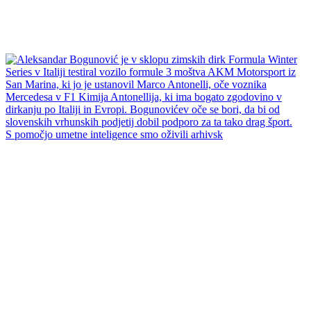
S pomočjo umetne inteligence smo oživili arhivsk