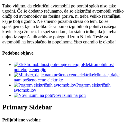
Tako vidimo, da električni avtomobili po porabi sploh niso tako
ugodni. Če še dodatno računamo, da so električni avtomobili veliko
dražji od avtomobilov na fosilna goriva, ni treba veliko razmišljati,
kaj je bolj ugodno. Ne smemo pozabiti stresa ob tem, ko se
sprašujemo, kje in koliko časa bomo izgubili ob polnitvi našega
kovinskega žrebca. In spet smo tam, ko stalno trdim, da je treba
nujno iz zaprašenih arhivov potegniti izum Nikole Tesle za
avtomobil na brezplačno in popolnoma čisto energijo iz okolja!
Podobne objave
Elektromobilnost
potrebuje energijo
Minister, dajte
nam pošteno ceno elektrike
Pogrom električnih
avtomobilov
Novi izumi na poti
Primary Sidebar
Priljubljene vsebine