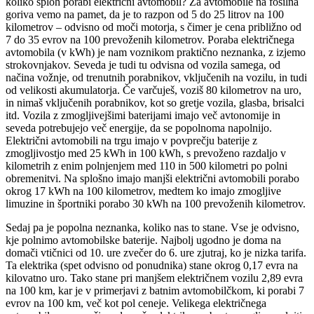
koliko sploh porabi električni avtomobil? Za avtomobile na fosilna
goriva vemo na pamet, da je to razpon od 5 do 25 litrov na 100
kilometrov – odvisno od moči motorja, s čimer je cena približno od
7 do 35 evrov na 100 prevoženih kilometrov. Poraba električnega
avtomobila (v kWh) je nam voznikom praktično neznanka, z izjemo
strokovnjakov. Seveda je tudi tu odvisna od vozila samega, od
načina vožnje, od trenutnih porabnikov, vključenih na vozilu, in tudi
od velikosti akumulatorja. Če varčuješ, voziš 80 kilometrov na uro,
in nimaš vključenih porabnikov, kot so gretje vozila, glasba, brisalci
itd. Vozila z zmogljivejšimi baterijami imajo več avtonomije in
seveda potrebujejo več energije, da se popolnoma napolnijo.
Električni avtomobili na trgu imajo v povprečju baterije z
zmogljivostjo med 25 kWh in 100 kWh, s prevoženo razdaljo v
kilometrih z enim polnjenjem med 110 in 500 kilometri po polni
obremenitvi. Na splošno imajo manjši električni avtomobili porabo
okrog 17 kWh na 100 kilometrov, medtem ko imajo zmogljive
limuzine in športniki porabo 30 kWh na 100 prevoženih kilometrov.
Sedaj pa je popolna neznanka, koliko nas to stane. Vse je odvisno,
kje polnimo avtomobilske baterije. Najbolj ugodno je doma na
domači vtičnici od 10. ure zvečer do 6. ure zjutraj, ko je nizka tarifa.
Ta elektrika (spet odvisno od ponudnika) stane okrog 0,17 evra na
kilovatno uro. Tako stane pri manjšem električnem vozilu 2,89 evra
na 100 km, kar je v primerjavi z batnim avtomobilčkom, ki porabi 7
evrov na 100 km, več kot pol ceneje. Velikega električnega