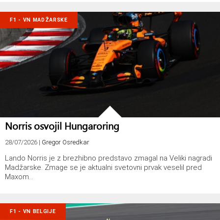
F1 - VN MADŽARSKE
Norris osvojil Hungaroring
28/07/2026
|
Gregor Osredkar
Lando Norris je z brezhibno predstavo zmagal na Veliki nagradi
Madžarske. Zmage se je aktualni svetovni prvak veselil pred
Maxom…
F1 - VN BELGIJE