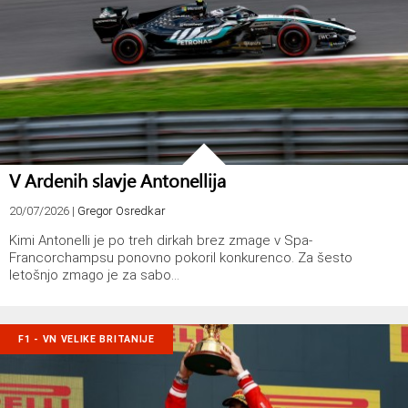
V Ardenih slavje Antonellija
20/07/2026
|
Gregor Osredkar
Kimi Antonelli je po treh dirkah brez zmage v Spa-
Francorchampsu ponovno pokoril konkurenco. Za šesto
letošnjo zmago je za sabo…
F1 - VN VELIKE BRITANIJE