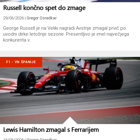
Russell končno spet do zmage
29/06/2026
|
Gregor Osredkar
George Russell je na Veliki nagradi Avstrije zmagal prvič po
uvodni dirke letošnje sezone. Presentljivo je imel največjega
konkurenta v…
F1 - VN ŠPANIJE
Lewis Hamilton zmagal s Ferrarijem
16/06/2026
|
Gregor Osredkar