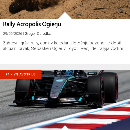
Rally Acropolis Ogierju
29/06/2026
|
Gregor Osredkar
Zahtevni grški rally, osmi v koledarju letošnje sezone, je dobil
aktualni prvak, Sebastien Ogier v Toyoti. Večji del rallyja vodilni…
F1 - VN AVSTRIJE