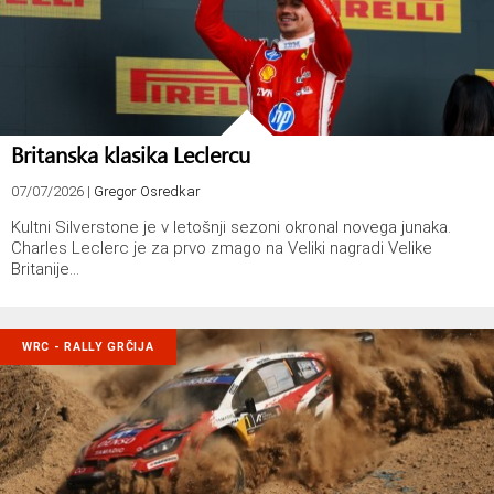
Britanska klasika Leclercu
07/07/2026
|
Gregor Osredkar
Kultni Silverstone je v letošnji sezoni okronal novega junaka.
Charles Leclerc je za prvo zmago na Veliki nagradi Velike
Britanije…
WRC - RALLY GRČIJA