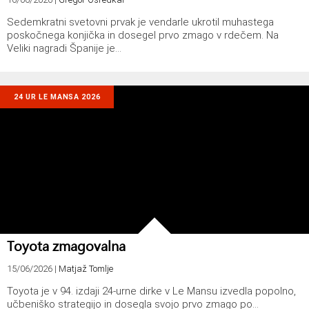
Sedemkratni svetovni prvak je vendarle ukrotil muhastega
poskočnega konjička in dosegel prvo zmago v rdečem. Na
Veliki nagradi Španije je…
24 UR LE MANSA 2026
Toyota zmagovalna
15/06/2026
|
Matjaž Tomlje
Toyota je v 94. izdaji 24-urne dirke v Le Mansu izvedla popolno,
učbeniško strategijo in dosegla svojo prvo zmago po…