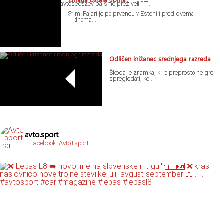
Zmaga ostala doma
“Ja, mi pa nismo imeli avtosedežev pa smo preživeli!” T...
Sami Pajari je po prvencu v Estoniji pred dvema
tednoma...
Odličen križanec srednjega razreda
Škoda je znamka, ki jo preprosto ne gre
spregledati, ko...
avto.sport
Facebook: Avto+sport