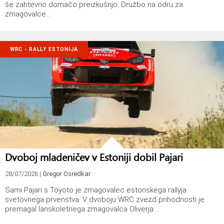
še zahtevno domačo preizkušnjo. Družbo na odru za
zmagovalce…
WRC - RALLY ESTONIJA
Dvoboj mladeničev v Estoniji dobil Pajari
28/07/2026
|
Gregor Osredkar
Sami Pajari s Toyoto je zmagovalec estonskega rallyja
svetovnega prvenstva. V dvoboju WRC zvezd prihodnosti je
premagal lanskoletnega zmagovalca Oliverja…