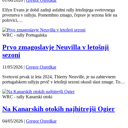
01/06/2026
|
Gregor Osredkar
Elfyn Evans je dobil zadnji asfaltni rally letošnjega svetovnega
prvenstva v rallyju. Pomembno zmago, čeprav je sezona šele na
polovici,…
WRC - rally Portugalska
Prvo zmagoslavje Neuvilla v letošnji
sezoni
11/05/2026
|
Gregor Osredkar
Svetovni prvak iz leta 2024, Thierry Neuville, je na zahtevnem
portugalskem rallyju prvič v letošnji sezoni okusil slast zmage. To…
WRC - rally Kanarski otoki
Na Kanarskih otokih najhitrejši Ogier
04/05/2026
|
Gregor Osredkar