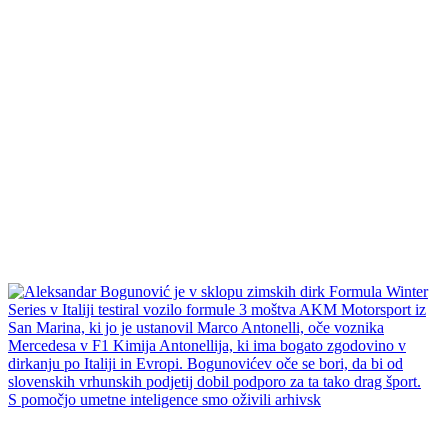
S pomočjo umetne inteligence smo oživili arhivsk