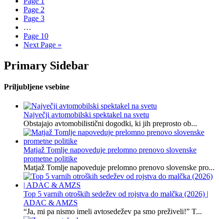
Page
1
Page
2
Page
3
…
Page
10
Next Page »
Primary Sidebar
Priljubljene vsebine
Največji avtomobilski spektakel na svetu
Obstajajo avtomobilistični dogodki, ki jih preprosto ob...
Matjaž Tomlje napoveduje prelomno prenovo slovenske
prometne politike
Matjaž Tomlje napoveduje prelomno prenovo slovenske pro...
Top 5 varnih otroških sedežev od rojstva do malčka (2026) |
ADAC & AMZS
“Ja, mi pa nismo imeli avtosedežev pa smo preživeli!” T...