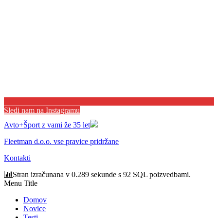
Sledi nam na Instagramu
Avto+Šport z vami že 35 let
Fleetman d.o.o. vse pravice pridržane
Kontakti
Stran izračunana v 0.289 sekunde s 92 SQL poizvedbami.
Menu Title
Domov
Novice
Testi