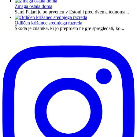
Zmaga ostala doma
Sami Pajari je po prvencu v Estoniji pred dvema tednoma...
Odličen križanec srednjega razreda
Škoda je znamka, ki jo preprosto ne gre spregledati, ko...