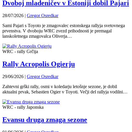
Dvoboj mladeničev v Estoniji dobil Pajari
28/07/2026
|
Gregor Osredkar
Sami Pajari s Toyoto je zmagovalec estonskega rallyja svetovnega
prvenstva. V dvoboju WRC zvezd prihodnosti je premagal
lanskoletnega zmagovalca Oliverja…
WRC - rally Grčija
Rally Acropolis Ogierju
29/06/2026
|
Gregor Osredkar
Zahtevni grški rally, osmi v koledarju letošnje sezone, je dobil
aktualni prvak, Sebastien Ogier v Toyoti. Večji del rallyja vodilni…
WRC - rally Japonska
Evansu druga zmaga sezone