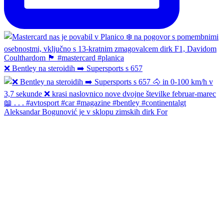
❌ Bentley na steroidih ➡️ Supersports s 657
Aleksandar Bogunović je v sklopu zimskih dirk For