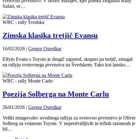
svetovno prvenstvo. V deželi Masajev, kjer poteka zloglasni Rally
Safari, se…
WRC - rally Švedska
Zimska klasika tretjič Evansu
16/02/2026
|
Gregor Osredkar
Elfyin Evans s Toyoto je drugič zapored, skupno pa tretjič, zmagal
na rallyju svetovnega prvenstva na Švedskem. Tako kot lansko…
WRC - rally Monte Carlo
Poezija Solberga na Monte Carlu
26/01/2026
|
Gregor Osredkar
Veliki zmagovalec uvodnega rallyja za svetovno prvenstvo je Oliver
Solberg za volanom Toyote. V nepredvidljivih in težkih razmerah je
bil…