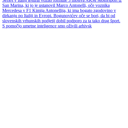
S pomočjo umetne inteligence smo oživili arhivsk