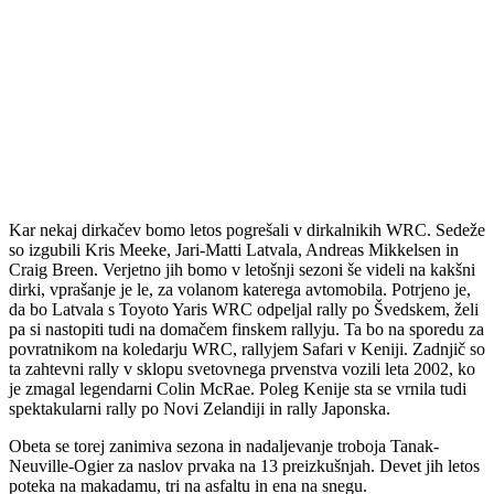
Kar nekaj dirkačev bomo letos pogrešali v dirkalnikih WRC. Sedeže
so izgubili Kris Meeke, Jari-Matti Latvala, Andreas Mikkelsen in
Craig Breen. Verjetno jih bomo v letošnji sezoni še videli na kakšni
dirki, vprašanje je le, za volanom katerega avtomobila. Potrjeno je,
da bo Latvala s Toyoto Yaris WRC odpeljal rally po Švedskem, želi
pa si nastopiti tudi na domačem finskem rallyju. Ta bo na sporedu za
povratnikom na koledarju WRC, rallyjem Safari v Keniji. Zadnjič so
ta zahtevni rally v sklopu svetovnega prvenstva vozili leta 2002, ko
je zmagal legendarni Colin McRae. Poleg Kenije sta se vrnila tudi
spektakularni rally po Novi Zelandiji in rally Japonska.
Obeta se torej zanimiva sezona in nadaljevanje troboja Tanak-
Neuville-Ogier za naslov prvaka na 13 preizkušnjah. Devet jih letos
poteka na makadamu, tri na asfaltu in ena na snegu.