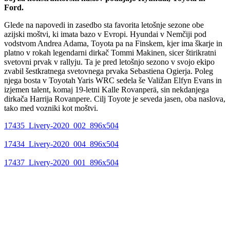
Ford.
Glede na napovedi in zasedbo sta favorita letošnje sezone obe
azijski moštvi, ki imata bazo v Evropi. Hyundai v Nemčiji pod
vodstvom Andrea Adama, Toyota pa na Finskem, kjer ima škarje in
platno v rokah legendarni dirkač Tommi Makinen, sicer štirikratni
svetovni prvak v rallyju. Ta je pred letošnjo sezono v svojo ekipo
zvabil šestkratnega svetovnega prvaka Sebastiena Ogierja. Poleg
njega bosta v Toyotah Yaris WRC sedela še Valižan Elfyn Evans in
izjemen talent, komaj 19-letni Kalle Rovanperä, sin nekdanjega
dirkača Harrija Rovanpere. Cilj Toyote je seveda jasen, oba naslova,
tako med vozniki kot moštvi.
17435_Livery-2020_002_896x504
17434_Livery-2020_004_896x504
17437_Livery-2020_001_896x504