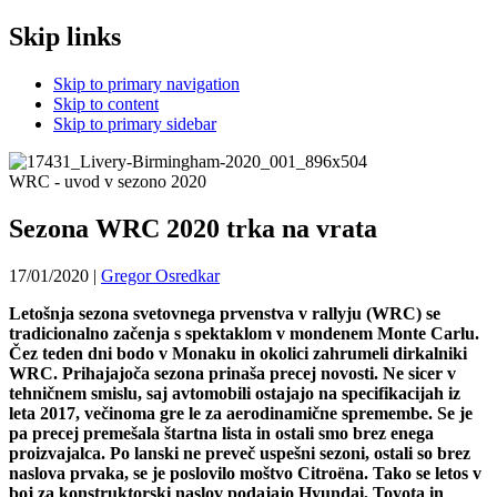
Skip links
Skip to primary navigation
Skip to content
Skip to primary sidebar
WRC - uvod v sezono 2020
Sezona WRC 2020 trka na vrata
17/01/2020
|
Gregor Osredkar
Letošnja sezona svetovnega prvenstva v rallyju (WRC) se
tradicionalno začenja s spektaklom v mondenem Monte Carlu.
Čez teden dni bodo v Monaku in okolici zahrumeli dirkalniki
WRC. Prihajajoča sezona prinaša precej novosti. Ne sicer v
tehničnem smislu, saj avtomobili ostajajo na specifikacijah iz
leta 2017, večinoma gre le za aerodinamične spremembe. Se je
pa precej premešala štartna lista in ostali smo brez enega
proizvajalca. Po lanski ne preveč uspešni sezoni, ostali so brez
naslova prvaka, se je poslovilo moštvo Citroëna. Tako se letos v
boj za konstruktorski naslov podajajo Hyundai, Toyota in