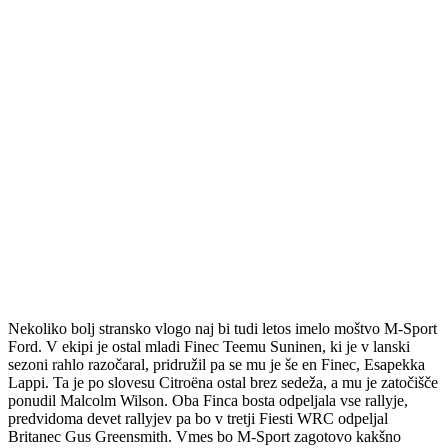
Nekoliko bolj stransko vlogo naj bi tudi letos imelo moštvo M-Sport
Ford. V ekipi je ostal mladi Finec Teemu Suninen, ki je v lanski
sezoni rahlo razočaral, pridružil pa se mu je še en Finec, Esapekka
Lappi. Ta je po slovesu Citroëna ostal brez sedeža, a mu je zatočišče
ponudil Malcolm Wilson. Oba Finca bosta odpeljala vse rallyje,
predvidoma devet rallyjev pa bo v tretji Fiesti WRC odpeljal
Britanec Gus Greensmith. Vmes bo M-Sport zagotovo kakšno