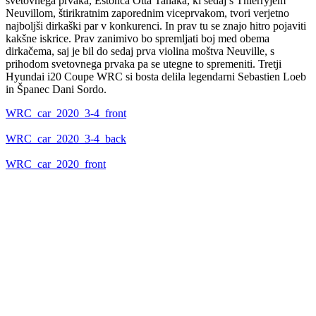
svetovnega prvaka, Estonca Otta Tanaka, ki sedaj s Thierryjem
Neuvillom, štirikratnim zaporednim viceprvakom, tvori verjetno
najboljši dirkaški par v konkurenci. In prav tu se znajo hitro pojaviti
kakšne iskrice. Prav zanimivo bo spremljati boj med obema
dirkačema, saj je bil do sedaj prva violina moštva Neuville, s
prihodom svetovnega prvaka pa se utegne to spremeniti. Tretji
Hyundai i20 Coupe WRC si bosta delila legendarni Sebastien Loeb
in Španec Dani Sordo.
WRC_car_2020_3-4_front
WRC_car_2020_3-4_back
WRC_car_2020_front