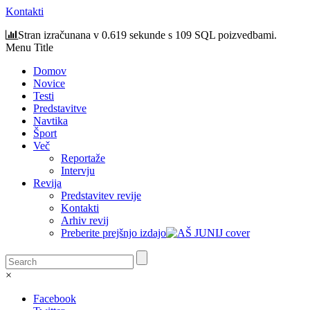
Kontakti
Stran izračunana v 0.619 sekunde s 109 SQL poizvedbami.
Menu Title
Domov
Novice
Testi
Predstavitve
Navtika
Šport
Več
Reportaže
Intervju
Revija
Predstavitev revije
Kontakti
Arhiv revij
Preberite prejšnjo izdajo
×
Facebook