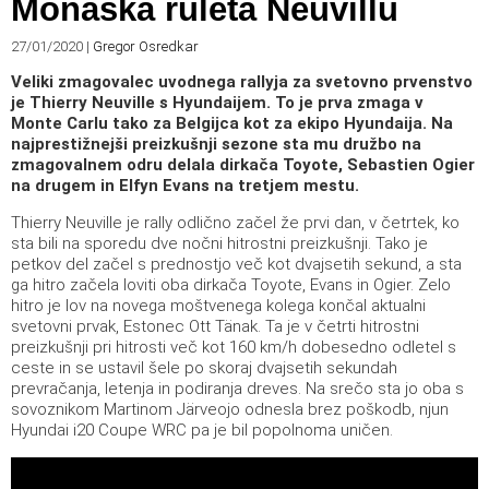
Monaška ruleta Neuvillu
27/01/2020
|
Gregor Osredkar
Veliki zmagovalec uvodnega rallyja za svetovno prvenstvo
je Thierry Neuville s Hyundaijem. To je prva zmaga v
Monte Carlu tako za Belgijca kot za ekipo Hyundaija. Na
najprestižnejši preizkušnji sezone sta mu družbo na
zmagovalnem odru delala dirkača Toyote, Sebastien Ogier
na drugem in Elfyn Evans na tretjem mestu.
Thierry Neuville je rally odlično začel že prvi dan, v četrtek, ko
sta bili na sporedu dve nočni hitrostni preizkušnji. Tako je
petkov del začel s prednostjo več kot dvajsetih sekund, a sta
ga hitro začela loviti oba dirkača Toyote, Evans in Ogier. Zelo
hitro je lov na novega moštvenega kolega končal aktualni
svetovni prvak, Estonec Ott Tänak. Ta je v četrti hitrostni
preizkušnji pri hitrosti več kot 160 km/h dobesedno odletel s
ceste in se ustavil šele po skoraj dvajsetih sekundah
prevračanja, letenja in podiranja dreves. Na srečo sta jo oba s
sovoznikom Martinom Järveojo odnesla brez poškodb, njun
Hyundai i20 Coupe WRC pa je bil popolnoma uničen.