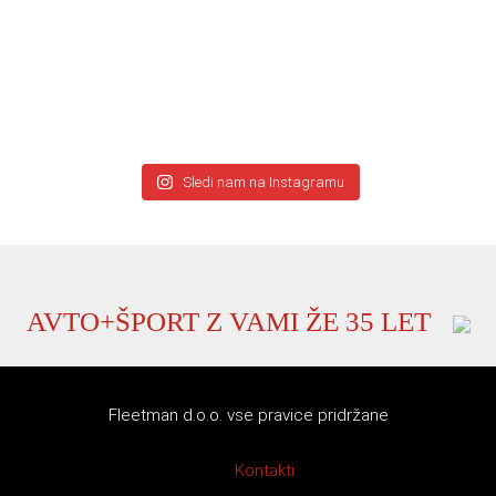
Sledi nam na Instagramu
AVTO+ŠPORT Z VAMI ŽE 35 LET
Fleetman d.o.o. vse pravice pridržane
Kontakti