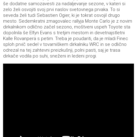
še dodatne samozavesti za nadaljevanje sezone, v kateri si
zelo želi osvojiti svoj prvi naslov svetovnega prvaka. To si
seveda želi tudi Sebastien Ogier, ki je tokrat osvojil drugo
mesto. Sedemkratni zmagovalec rallyja Monte Carlo je z novim
dirkalnikom odlično začel sezono, moštveni uspeh Toyote sta
dopolnila še Elfyn Evans s tretjim mestom in devetnajstletni
Kalle Rovanperä s petim. Treba je poudariti, da je mladi Finec
sploh prvič sedel v tovarniškem dirkalniku WRC in se odlično
odrezal na tej zahtevni preizkušnji, polni pasti, saj je trasa
dirkače vodila po suhi, sneženi in ledeni progi.