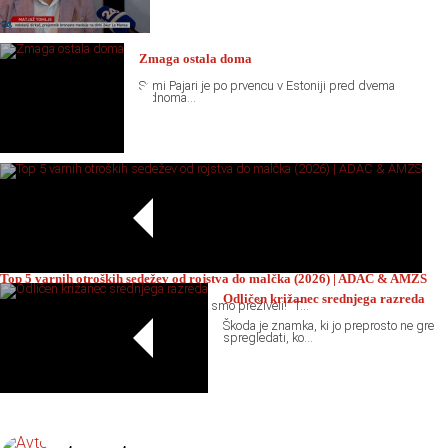
Zmaga ostala doma
Sami Pajari je po prvencu v Estoniji pred dvema
tednoma...
Top 5 varnih otroških sedežev od rojstva do malčka (2026) | ADAC & AMZS
Odličen križanec srednjega razreda
“Ja, mi pa nismo imeli avtosedežev pa smo preživeli!” T...
Škoda je znamka, ki jo preprosto ne gre
spregledati, ko...