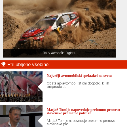
Rally Acropolis Ogierju
Primary
Priljubljene vsebine
Sidebar
Največji avtomobilski spektakel na svetu
Obstajajo avtomobilistični dogodki, ki jih
preprosto ob...
Matjaž Tomlje napoveduje prelomno prenovo
slovenske prometne politike
Matjaž Tomlje napoveduje prelomno prenovo
slovenske pro...