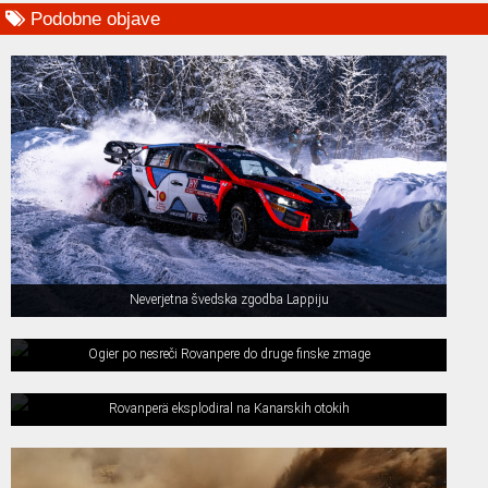
Podobne objave
Neverjetna švedska zgodba Lappiju
Ogier po nesreči Rovanpere do druge finske zmage
Rovanperä eksplodiral na Kanarskih otokih