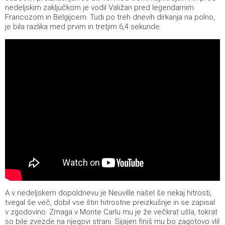
nedeljskim zaključkom je vodil Valižan pred legendarnim
Francozom in Belgijcem. Tudi po treh dnevih dirkanja na polno,
je bila razlika med prvim in tretjim 6,4 sekunde.
A v nedeljskem dopoldnevu je Neuville našel še nekaj hitrosti,
tvegal še več, dobil vse štiri hitrostne preizkušnje in se zapisal
v zgodovino. Zmaga v Monte Carlu mu je že večkrat ušla, tokrat
so bile zvezde na njegovi strani. Sijajen finiš mu bo zagotovo vlil