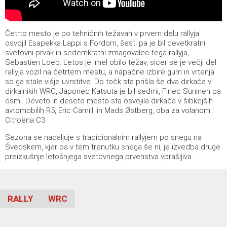
Četrto mesto je po tehničnih težavah v prvem delu rallyja
osvojil Esapekka Lappi s Fordom, šesti pa je bil devetkratni
svetovni prvak in sedemkratni zmagovalec tega rallyja,
Sebastien Loeb. Letos je imel obilo težav, sicer se je večji del
rallyja vozil na četrtem mestu, a napačne izbire gum in vrtenja
so ga stale višje uvrstitve. Do točk sta prišla še dva dirkača v
dirkalnikih WRC, Japonec Katsuta je bil sedmi, Finec Suninen pa
osmi. Deveto in deseto mesto sta osvojila dirkača v šibkejših
avtomobilih R5, Eric Camilli in Mads Østberg, oba za volanom
Citroëna C3.
Sezona se nadaljuje s tradicionalnim rallyjem po snegu na
Švedskem, kjer pa v tem trenutku snega še ni, je izvedba druge
preizkušnje letošnjega svetovnega prvenstva vprašljiva.
RALLY
WRC