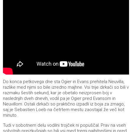
Do konca petkovega dne sta Ogier in Evans prehitela Neuvilla,
razlike med njimi so bile izredno majhne. Vsi trije dirkači so bili v
razmaku šestih sekund, kar je obetalo neizprosen boj v
naslednjih dveh dnevih, vodil pa je Ogier pred Evansom in
Neuvillom. Ostali dirkači so praktično izpadli iz boja za zmago,
saj je Sebastien Loeb na četrtem mestu zaostajal že več kot
minuto.
Tudi v sobotnem delu vodilni trojček ni popuščal. Prav na vseh
sobotnih preizkušnjah so bili vsi med tremi najhitrejšimi in pred