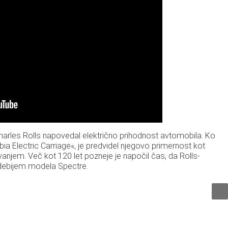
arles Rolls napovedal električno prihodnost avtomobila. Ko
ia Electric Carriage«, je predvidel njegovo primernost kot
evanjem. Več kot 120 let pozneje je napočil čas, da Rolls-
 debijem modela Spectre.