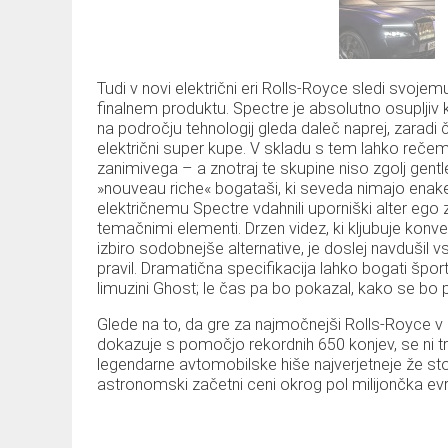
Tudi v novi električni eri Rolls-Royce sledi svojemu
finalnem produktu. Spectre je absolutno osupljiv k
na področju tehnologij gleda daleč naprej, zaradi č
električni super kupe. V skladu s tem lahko rečemo
zanimivega – a znotraj te skupine niso zgolj gen
»nouveau riche« bogataši, ki seveda nimajo enak
električnemu Spectre vdahnili uporniški alter ego z
temačnimi elementi. Drzen videz, ki kljubuje kon
izbiro sodobnejše alternative, je doslej navdušil vse 
pravil. Dramatična specifikacija lahko bogati špor
limuzini Ghost; le čas pa bo pokazal, kako se bo pr
Glede na to, da gre za najmočnejši Rolls-Royce v z
dokazuje s pomočjo rekordnih 650 konjev, se ni tre
legendarne avtomobilske hiše najverjetneje že stoji
astronomski začetni ceni okrog pol milijončka evr