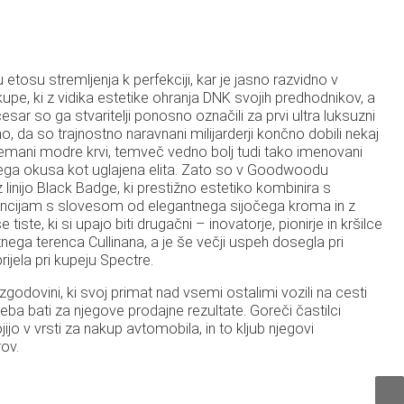
 etosu stremljenja k perfekciji, kar je jasno razvidno v
upe, ki z vidika estetike ohranja DNK svojih predhodnikov, a
esar so ga stvaritelji ponosno označili za prvi ultra luksuzni
, da so trajnostno naravnani milijarderji končno dobili nekaj
tlemani modre krvi, temveč vedno bolj tudi tako imenovani
ega okusa kot uglajena elita. Zato so v Goodwoodu
 linijo Black Badge, ki prestižno estetiko kombinira s
vencijam s slovesom od elegantnega sijočega kroma in z
tiste, ki si upajo biti drugačni – inovatorje, pionirje in kršilce
tnega terenca Cullinana, a je še večji uspeh dosegla pri
ijela pri kupeju Spectre.
godovini, ki svoj primat nad vsemi ostalimi vozili na cesti
ba bati za njegove prodajne rezultate. Goreči častilci
jo v vrsti za nakup avtomobila, in to kljub njegovi
ov.