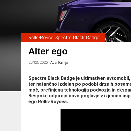
Rolls-Royce Spectre Black Badge
Alter ego
20/03/2025
|
Ava Tomlje
Spectre Black Badge je ultimativen avtomobil, 
ter natančno izdelan po podobi drznih posamez
moč, prefinjena tehnologija podvozja in ekspa
Bespoke odpirajo novo poglavje v izjemno uspe
ego Rolls-Roycea.