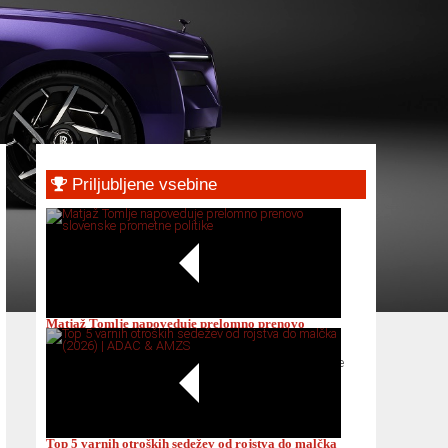
Primary
Priljubljene vsebine
Sidebar
Matjaž Tomlje napoveduje prelomno prenovo
slovenske prometne politike
Matjaž Tomlje napoveduje prelomno prenovo slovenske
pro...
Top 5 varnih otroških sedežev od rojstva do malčka