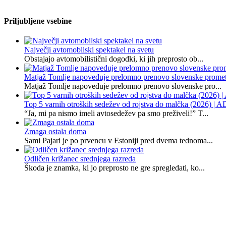
Priljubljene vsebine
Največji avtomobilski spektakel na svetu
Obstajajo avtomobilistični dogodki, ki jih preprosto ob...
Matjaž Tomlje napoveduje prelomno prenovo slovenske promet
Matjaž Tomlje napoveduje prelomno prenovo slovenske pro...
Top 5 varnih otroških sedežev od rojstva do malčka (2026)
“Ja, mi pa nismo imeli avtosedežev pa smo preživeli!” T...
Zmaga ostala doma
Sami Pajari je po prvencu v Estoniji pred dvema tednoma...
Odličen križanec srednjega razreda
Škoda je znamka, ki jo preprosto ne gre spregledati, ko...