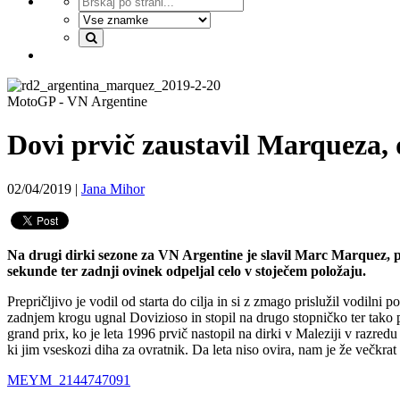
MotoGP - VN Argentine
Dovi prvič zaustavil Marqueza, 
02/04/2019
|
Jana Mihor
Na drugi dirki sezone za VN Argentine je slavil Marc Marquez, po 
sekunde ter zadnji ovinek odpeljal celo v stoječem položaju.
Prepričljivo je vodil od starta do cilja in si z zmago prislužil vodiln
zadnjem krogu ugnal Dovizioso in stopil na drugo stopničko ter tako pr
grand prix, ko je leta 1996 prvič nastopil na dirki v Maleziji v razre
ki jim vseskozi diha za ovratnik. Da leta niso ovira, nam je že večkrat
MEYM_2144747091