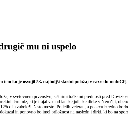
drugič mu ni uspelo
tem ko je osvojil 53. najboljši startni položaj v razredu motoGP, s
i položaj v svetovnem prvenstvu, s štirimi točkami prednosti pred Dovizios
ekinil črni niz, ki je trajal vse od lanske julijske dirke v Nemčiji, ob
du 125cc in zabeležil šesto mesto. Po letih veteran, a po srcu izredno 
 dokazal in ponovno bo imel priložnost na naslednji dirki, ki bo na spore