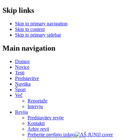
Skip links
Skip to primary navigation
Skip to content
Skip to primary sidebar
Main navigation
Domov
Novice
Testi
Predstavitve
Navtika
Šport
Več
Reportaže
Intervju
Revija
Predstavitev revije
Kontakti
Arhiv revij
Preberite prejšnjo izdajo