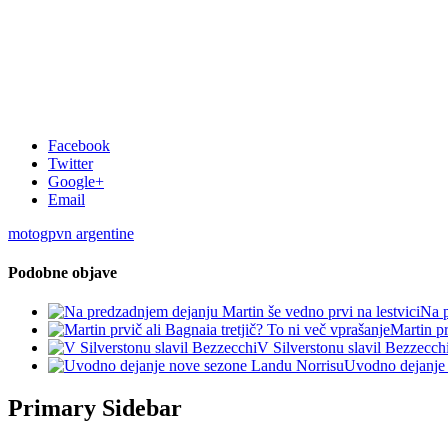
Facebook
Twitter
Google+
Email
motogp
vn argentine
Podobne objave
Na p
Martin pr
V Silverstonu slavil Bezzecch
Uvodno dejanje
Primary Sidebar