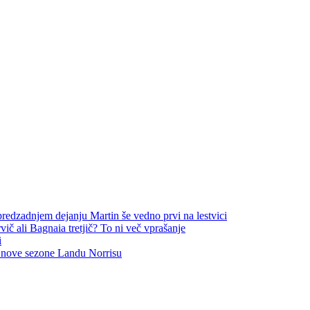
redzadnjem dejanju Martin še vedno prvi na lestvici
vič ali Bagnaia tretjič? To ni več vprašanje
i
 nove sezone Landu Norrisu