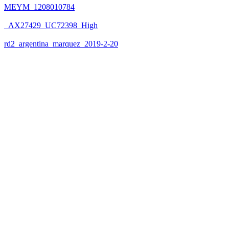
MEYM_1208010784
_AX27429_UC72398_High
rd2_argentina_marquez_2019-2-20