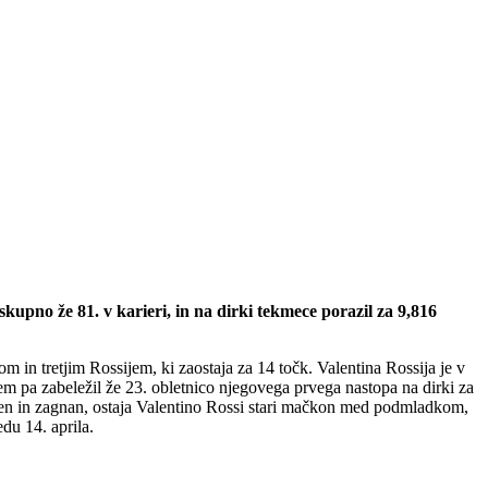
kupno že 81. v karieri, in na dirki tekmece porazil za 9,816
om in tretjim Rossijem, ki zaostaja za 14 točk. Valentina Rossija je v
enem pa zabeležil že 23. obletnico njegovega prvega nastopa na dirki za
borben in zagnan, ostaja Valentino Rossi stari mačkon med podmladkom,
du 14. aprila.