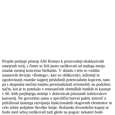
Projekt potrjuje pristop Alfe Romeo k proizvodnji ekskluzivnih
omejenih serij, s čimer se želi jasno razlikovati od malega morja
znamk znotraj koncerna Stellantis. V skladu s tem so vodilni
ustanovili divizijo »Bottega«, kjer so oblikovalci, inženirji in
zgodovinarji znamke najprej prisluhnili potencialnim kupcem, nato
pa s skupnimi močmi totalno personalizirali avtomobil, na podoben
način, kot je to potekalo v renesančnih obrtniških butikih in kasneje
v 60. letih prejšnjega stoletja v delavnicah priznanih izdelovalcev
karoserij. Ne govorimo samo o specifični barvni paleti, temveč o
priložnosti lastnega razvijanja funkcionalnih slogovnih elementov in
celo izbire poljubne številke šasije. Božanski dvosedežni kupeji se
bodo med seboj razlikovali tudi glede na pogon: nekateri bodo