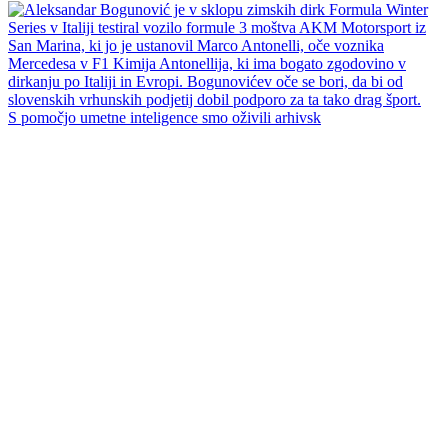
S pomočjo umetne inteligence smo oživili arhivsk