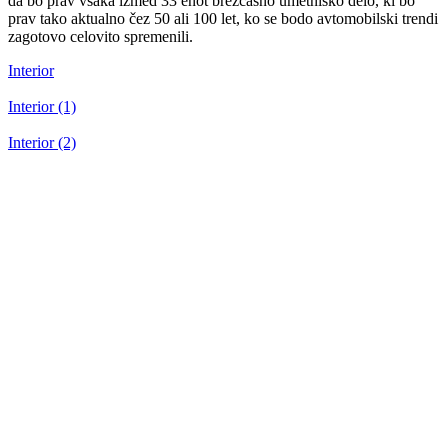
da bo prav vsaka izmed 33 enot brezčasno umetniško delo, ki bo
prav tako aktualno čez 50 ali 100 let, ko se bodo avtomobilski trendi
zagotovo celovito spremenili.
Interior
Interior (1)
Interior (2)