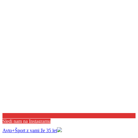
Sledi nam na Instagramu
Avto+Šport z vami že 35 let