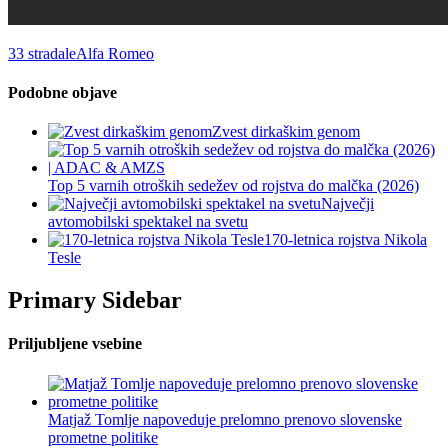
33 stradale
Alfa Romeo
Podobne objave
Zvest dirkaškim genom
Top 5 varnih otroških sedežev od rojstva do malčka (2026)
Največji
avtomobilski spektakel na svetu
170-letnica rojstva Nikola
Tesle
Primary Sidebar
Priljubljene vsebine
Matjaž Tomlje napoveduje prelomno prenovo slovenske
prometne politike