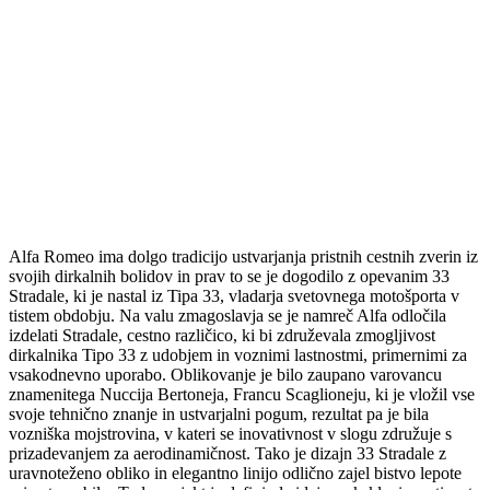
Alfa Romeo ima dolgo tradicijo ustvarjanja pristnih cestnih zverin iz
svojih dirkalnih bolidov in prav to se je dogodilo z opevanim 33
Stradale, ki je nastal iz Tipa 33, vladarja svetovnega motošporta v
tistem obdobju. Na valu zmagoslavja se je namreč Alfa odločila
izdelati Stradale, cestno različico, ki bi združevala zmogljivost
dirkalnika Tipo 33 z udobjem in voznimi lastnostmi, primernimi za
vsakodnevno uporabo. Oblikovanje je bilo zaupano varovancu
znamenitega Nuccija Bertoneja, Francu Scaglioneju, ki je vložil vse
svoje tehnično znanje in ustvarjalni pogum, rezultat pa je bila
vozniška mojstrovina, v kateri se inovativnost v slogu združuje s
prizadevanjem za aerodinamičnost. Tako je dizajn 33 Stradale z
uravnoteženo obliko in elegantno linijo odlično zajel bistvo lepote