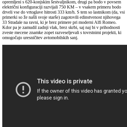
opremljeni s 620-konjskim šestvaljnikom, drugi pa bodo v povsem
električni konfiguraciji razvijali 750 KM – v vsakem primeru bodo
drveli vse do vrtoglave hitrosti 333 km/h. S tem so lastnikom (da, vsi
primerki so že našli svoje starše) zagotovili edinstvenost njihovega
33 Stradale na ravni, ki je brez primere pri moderni Alfi Romeo.
Kdor pa je zamudil zadnji vlak, brez skrbi, saj naj bi v prihodnosti
zveste mecene znamke zopet razveseljevali s tovrstnimi projekti, ki
omogočajo uresničitev avtomobilskih sanj.