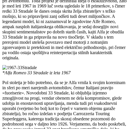
pri avtomobilu. Toda projekt je definirala ideja o ekskluzivnosti, zato
je med leti 1967 in 1969 luč sveta ugledalo le 18 primerkov, s čimer
redki 33 Stradale še danes ostaja skrita želja zbirateljev s težko
mošnjo, ki so pripravljeni zanj odšeti tudi deset milijončkov. A
legendarni model, ki ni zaznamoval le zgodovine Alfe Romeo,
ampak nasploh italijanskega oblikovanja, je sedaj dosegljiv novi
skupini sentimentalistov po dobrih starih časih, kajti Alfa je obudila
33 Stradale in ga pripravila na novo tisočletje. V skladu s tem
prerojeni model uteleša povezavo med motorji z notranjim
zgorevanjem iz preteklosti in med električno prihodnostjo, pri čemer
pa vodilo ostaja spoštljiva reinterpretacija stilnih karakteristik
originala.
*Alfa Romeo 33 Stradale iz leta 1967
Pol stoletja je bilo potrebno, da se je Alfa vrnila k svojim koreninam
in sferi po meri narejenih avtomobilov, čemur Italijani pravijo
»fuoriserie«. Novodobni 33 Stradale, ki obljublja izjemno
zmogljivost na progi, vendar obenem ne dela kompromisov, glede
udobja in enostavnosti upravljanja, menda tudi pri vsakodnevni
uporabi (verjetno bo bolj kot to čepel v varnem objemu garaže
zbiratelja), bo ročno izdelan v podjetju Carrozzeria Touring
Superleggera, katerega tradicija skoraj obsedene pozornosti do
podrobnosti sega v daljno leto 1926. Verjamemo, da bodo poskrbeli,