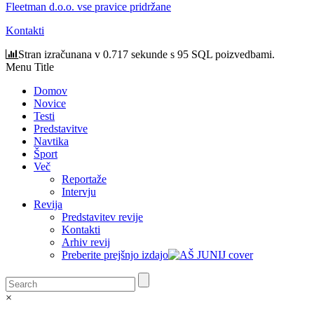
Fleetman d.o.o. vse pravice pridržane
Kontakti
Stran izračunana v 0.717 sekunde s 95 SQL poizvedbami.
Menu Title
Domov
Novice
Testi
Predstavitve
Navtika
Šport
Več
Reportaže
Intervju
Revija
Predstavitev revije
Kontakti
Arhiv revij
Preberite prejšnjo izdajo
×