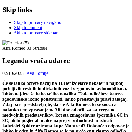
Skip links
Skip to primary navigation
Skip to content
Skip to primary sidebar
Alfa Romeo 33 Stradale
Legenda vrača udarec
02/10/2023
|
Ava Tomlje
Če se lahko ozrete nazaj na 113 let izdelave nekaterih najbolj
poželjivih cestnih in dirkalnih vozil v zgodovini avtomobilizma,
lahko najdete še kako veliko navdiha. Toda odločitev, katero
zgodovinsko ikono poustvariti, lahko predstavlja pravi zalogaj.
Zdaj pa si predstavljajte, da ste Alfa Romeo, ki se sooča z
natanko tem vprašanjem. Ali bi se odločili za katerega od
medvojnih predstavnikov, kot sta zmagoslavna športnika 6C in
8C, ali bi pogledali malce naprej v prihodnost in izbrali
kabriolet Spider oziroma kupe Montreal? Dokončen odgovor je
lahko le eden in Alfa Romeo se je na srečo entuziastov odločila