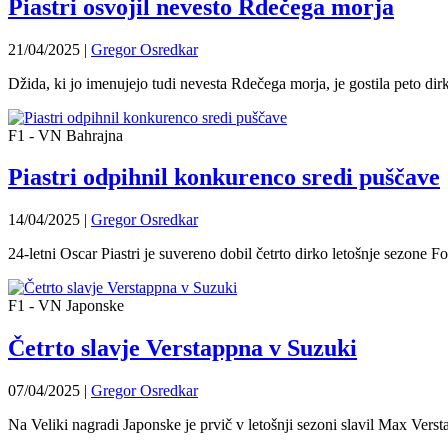
Piastri osvojil nevesto Rdečega morja
21/04/2025
|
Gregor Osredkar
Džida, ki jo imenujejo tudi nevesta Rdečega morja, je gostila peto di
F1 - VN Bahrajna
Piastri odpihnil konkurenco sredi puščave
14/04/2025
|
Gregor Osredkar
24-letni Oscar Piastri je suvereno dobil četrto dirko letošnje sezone 
F1 - VN Japonske
Četrto slavje Verstappna v Suzuki
07/04/2025
|
Gregor Osredkar
Na Veliki nagradi Japonske je prvič v letošnji sezoni slavil Max Vers