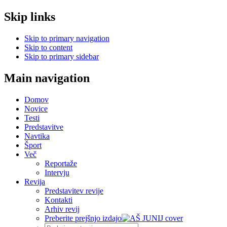
Skip links
Skip to primary navigation
Skip to content
Skip to primary sidebar
Main navigation
Domov
Novice
Testi
Predstavitve
Navtika
Šport
Več
Reportaže
Intervju
Revija
Predstavitev revije
Kontakti
Arhiv revij
Preberite prejšnjo izdajo