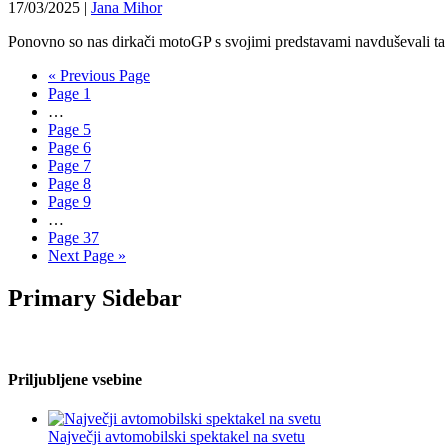
17/03/2025
|
Jana Mihor
Ponovno so nas dirkači motoGP s svojimi predstavami navduševali ta
« Previous Page
Page
1
…
Page
5
Page
6
Page
7
Page
8
Page
9
…
Page
37
Next Page »
Primary Sidebar
Priljubljene vsebine
Največji avtomobilski spektakel na svetu