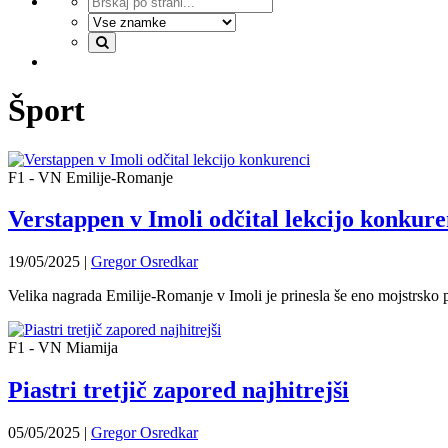
Šport
F1 - VN Emilije-Romanje
Verstappen v Imoli odčital lekcijo konkure
19/05/2025
|
Gregor Osredkar
Velika nagrada Emilije-Romanje v Imoli je prinesla še eno mojstrsk
F1 - VN Miamija
Piastri tretjič zapored najhitrejši
05/05/2025
|
Gregor Osredkar