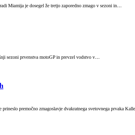
gradi Miamija je dosegel že tretjo zaporedno zmago v sezoni in…
šnji sezoni prvenstva motoGP in prevzel vodstvo v…
h
 je prineslo premočno zmagoslavje dvakratnega svetovnega prvaka Kal