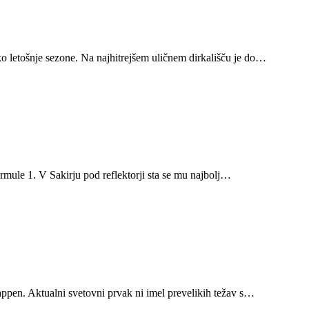
rko letošnje sezone. Na najhitrejšem uličnem dirkališču je do…
Formule 1. V Sakirju pod reflektorji sta se mu najbolj…
tappen. Aktualni svetovni prvak ni imel prevelikih težav s…