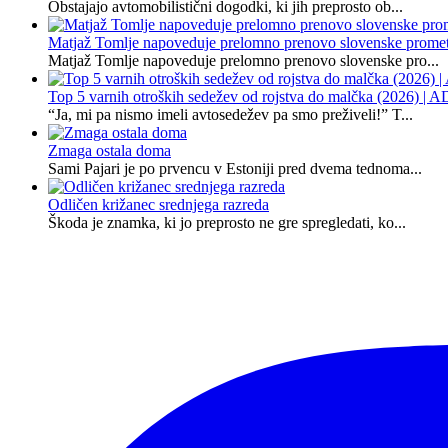
Obstajajo avtomobilistični dogodki, ki jih preprosto ob...
Matjaž Tomlje napoveduje prelomno prenovo slovenske promet
Matjaž Tomlje napoveduje prelomno prenovo slovenske pro...
Top 5 varnih otroških sedežev od rojstva do malčka (2026)
“Ja, mi pa nismo imeli avtosedežev pa smo preživeli!” T...
Zmaga ostala doma
Sami Pajari je po prvencu v Estoniji pred dvema tednoma...
Odličen križanec srednjega razreda
Škoda je znamka, ki jo preprosto ne gre spregledati, ko...