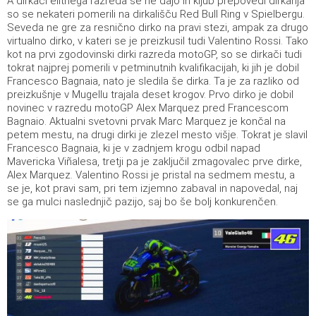
A dirkači elitnega razreda se ne dajo in kljub prepovedi dirkanja
so se nekateri pomerili na dirkališču Red Bull Ring v Spielbergu.
Seveda ne gre za resnično dirko na pravi stezi, ampak za drugo
virtualno dirko, v kateri se je preizkusil tudi Valentino Rossi. Tako
kot na prvi zgodovinski dirki razreda motoGP, so se dirkači tudi
tokrat najprej pomerili v petminutnih kvalifikacijah, ki jih je dobil
Francesco Bagnaia, nato je sledila še dirka. Ta je za razliko od
preizkušnje v Mugellu trajala deset krogov. Prvo dirko je dobil
novinec v razredu motoGP Alex Marquez pred Francescom
Bagnaio. Aktualni svetovni prvak Marc Marquez je končal na
petem mestu, na drugi dirki je zlezel mesto višje. Tokrat je slavil
Francesco Bagnaia, ki je v zadnjem krogu odbil napad
Mavericka Viñalesa, tretji pa je zaključil zmagovalec prve dirke,
Alex Marquez. Valentino Rossi je pristal na sedmem mestu, a
se je, kot pravi sam, pri tem izjemno zabaval in napovedal, naj
se ga mulci naslednjič pazijo, saj bo še bolj konkurenčen.