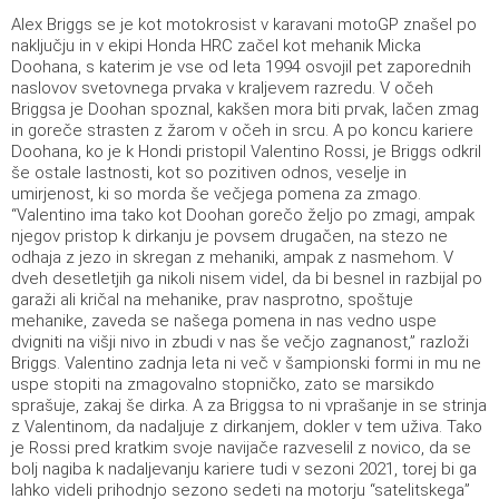
Alex Briggs se je kot motokrosist v karavani motoGP znašel po
naključju in v ekipi Honda HRC začel kot mehanik Micka
Doohana, s katerim je vse od leta 1994 osvojil pet zaporednih
naslovov svetovnega prvaka v kraljevem razredu. V očeh
Briggsa je Doohan spoznal, kakšen mora biti prvak, lačen zmag
in goreče strasten z žarom v očeh in srcu. A po koncu kariere
Doohana, ko je k Hondi pristopil Valentino Rossi, je Briggs odkril
še ostale lastnosti, kot so pozitiven odnos, veselje in
umirjenost, ki so morda še večjega pomena za zmago.
“Valentino ima tako kot Doohan gorečo željo po zmagi, ampak
njegov pristop k dirkanju je povsem drugačen, na stezo ne
odhaja z jezo in skregan z mehaniki, ampak z nasmehom. V
dveh desetletjih ga nikoli nisem videl, da bi besnel in razbijal po
garaži ali kričal na mehanike, prav nasprotno, spoštuje
mehanike, zaveda se našega pomena in nas vedno uspe
dvigniti na višji nivo in zbudi v nas še večjo zagnanost,” razloži
Briggs. Valentino zadnja leta ni več v šampionski formi in mu ne
uspe stopiti na zmagovalno stopničko, zato se marsikdo
sprašuje, zakaj še dirka. A za Briggsa to ni vprašanje in se strinja
z Valentinom, da nadaljuje z dirkanjem, dokler v tem uživa. Tako
je Rossi pred kratkim svoje navijače razveselil z novico, da se
bolj nagiba k nadaljevanju kariere tudi v sezoni 2021, torej bi ga
lahko videli prihodnjo sezono sedeti na motorju “satelitskega”