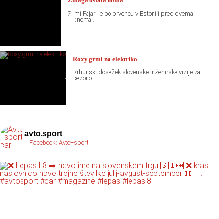
Zmaga ostala doma
Sami Pajari je po prvencu v Estoniji pred dvema
tednoma...
Roxy grmi na elektriko
Vrhunski dosežek slovenske inženirske vizije za
sezono ...
avto.sport
Facebook: Avto+sport