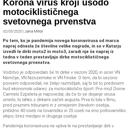
Korona virus kroji usodo
motociklističnega
svetovnega prvenstva
02/05/2020
|
Jana Mihor
Po tem, ko je pandemija novega koronavirusa od marca
naprej odnesla že številne velike nagrade, in so v Katarju
izvedli le dirki moto2 in moto3, zaradi nje še naprej iz
tedna v teden prestavljajo dirke motociklističnega
svetovnega prvenstva.
Vodstvo je odpovedalo še tri dirke v sezoni 2020, in sicer VN
Nemčije, VN Nizozemske in VN Finske. O tem, da bi sezono
povsem odpovedali, ne želijo razmišljati, saj bi bil to predvsem
hud ekonomski udarec za motociklistični šport. Prvi mož Dorne
Carmelo Ezpeleta je napovedal, da če bi se divjanje virusa
umirilo, bi lahko z dirkami začeli avgusta. Prva bi bila v Brnu,
pred praznimi tribunami in z omejenim številom osebja,
približno 40 oseb na tovarniško in 25 oseb na eno poltovarniško
ekipo, brez medijev in drugega osebja.
Pandemija koronavirusa ne vpliva le na prestavljanje dirk v