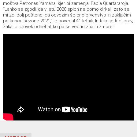
moštva Petronas Yamaha, kjer bi zamenjal Fabia Quartararoja.
“Lahko se zgodi, da v letu 2020 sploh ne bomo dirkali, zato se
mi zdi bolj pošteno, da odvozim še eno prvenstvo in zaključim
po koncu sezone 2021,” je povedal 41-letnik. In tako je tudi prav,
zakaj bi človek odnehal, ko pa še vedno zna in zmore!