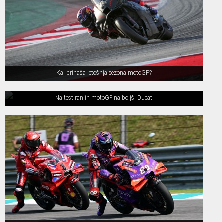
Kaj prinaša letošnja sezona motoGP?
Na testiranjih motoGP najboljši Ducati