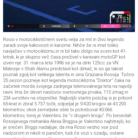
Rossi v motociklističnem svetu velja za mit in živo legendo
zaradi svoje kakovosti in karizme. Nihče še ni imel toliko
navijačev v motociklizmu in ni bil tako dolgo na sceni kot 41-
letnik, ki je skupno več časa preživel v karavani motoGP kot
izven nje. 31. marca leta 1996 se je na dirki 125cc za VN
Malezije v Shah Alamu predstavil kot dirkač, ki so ga takrat
poznali zgolj kot velikega talenta in sina Graziana Rossija. Točno
25 sezon pozneje kot legenda motociklizma “Doktor” čaka na
začetek morda svojega zadnjega tekmovalnega leta na najvišji
ravni. Ima že devet naslovov svetovnega prvaka, 115 zmag in
234 uvrstitev na stopničke. Najboljši startni položaj si je priboril
65-krat in zbral 5.737 točk, odpeljal je 9.420 krogov ali 43.293
kilometrov, okoli zemeljske oble bi potreboval 40.066
kilometrov, torej je Valentino že “v drugem krogu”. Po besedah
Rossijevega mehanika Alexa Briggsa je Valentino najhitrejši, ko
je srečen. Briggs nadaljuje, da ima Rossi vedno vse pod
nadzorom in nikoli ni paničen, tudi če vozi v ozadju, ostane