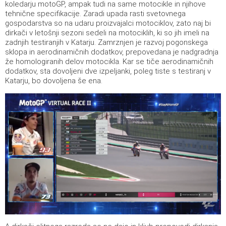
koledarju motoGP, ampak tudi na same motocikle in njihove
tehnične specifikacije. Zaradi upada rasti svetovnega
gospodarstva so na udaru proizvajalci motociklov, zato naj bi
dirkači v letošnji sezoni sedeli na motociklih, ki so jih imeli na
zadnjih testiranjih v Katarju. Zamrznjen je razvoj pogonskega
sklopa in aerodinamičnih dodatkov, prepovedana je nadgradnja
že homologiranih delov motocikla. Kar se tiče aerodinamičnih
dodatkov, sta dovoljeni dve izpeljanki, poleg tiste s testiranj v
Katarju, bo dovoljena še ena.