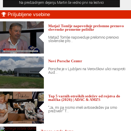
Na predzadnjem dejanju Martin še vedno prvi na lestvici
Primary
Priljubljene vsebine
Sidebar
Matjaž Tomlje napoveduje prelomno prenovo
slovenske prometne politike
Matjaž Tomlje napoveduje prelomno prenovo
slovenske pro...
Novi Porsche Center
Porsche je v Ljubljani na Verovškovi ulici nasproti
Aud...
Top 5 varnih otroških sedežev od rojstva do
malčka (2026) | ADAC & AMZS
“Ja, mi pa nismo imeli avtosedežev pa smo
preživeli!” T...