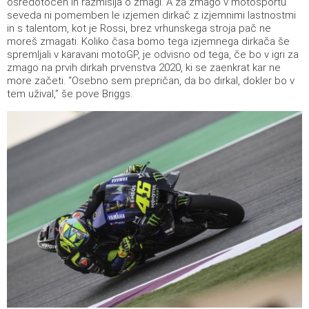
osredotočen in razmišlja o zmagi. A za zmago v motošportu
seveda ni pomemben le izjemen dirkač z izjemnimi lastnostmi
in s talentom, kot je Rossi, brez vrhunskega stroja pač ne
moreš zmagati. Koliko časa bomo tega izjemnega dirkača še
spremljali v karavani motoGP, je odvisno od tega, če bo v igri za
zmago na prvih dirkah prvenstva 2020, ki se zaenkrat kar ne
more začeti. “Osebno sem prepričan, da bo dirkal, dokler bo v
tem užival,” še pove Briggs.