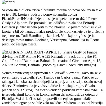
Seveda sta tudi oba rdeča dirkalnika morala po novo obutev in tako
se je v 18. krogu v vodstvu ponovno znašla trojica
Piastri/Russell/Norris. Izjemno se je na petem mestu držal Pierre
Gasly z Alpinom. Po postanku sta odlično dirkala oba Ferrarija.
Leclercu je hitro uspelo priti mimo Norrisa. V prvem poskusu v 24.
krogu je bil ob napadu malce predolg, že krog kasneje pa je prišel na
tretje mesto. Tudi Hamilton je kar letel. V nekaj krogih se je iz
desetega mesta mimo Doohana, Verstappna, Antonellija in Ocona
prebil do šestega mesta.
Veliko prehitevanj so uprizorili tudi dirkači v ozadju. Tako sta se v
prvem zavoju zapletla Yuki Tsunoda in Carlos Sainz. Prišlo je do
rahlega trka, oba sta sicer odpeljala naprej, a na stezi je ostalo nekaj
delcev. Zanimivo, da je vodstvo dirke kar nekaj krogov čakalo,
preden so v 32. krogu na stezo vendarle poklicali varnostni avto. Ta
je seveda strnil kolono in konkurentom dal možnost, da ogrozijo
Piastrija. Vsi dirkači so takoj opravili z menjavo gum, taktične
zamisli strategov pa so bile zelo različne. Medtem ko so pri Piastriju