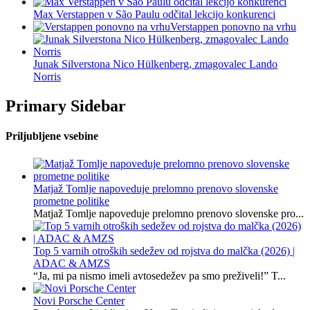
Max Verstappen v São Paulu odčital lekcijo konkurenci
Verstappen ponovno na vrhu
Junak Silverstona Nico Hülkenberg, zmagovalec Lando
Norris
Primary Sidebar
Priljubljene vsebine
Matjaž Tomlje napoveduje prelomno prenovo slovenske
prometne politike
Matjaž Tomlje napoveduje prelomno prenovo slovenske pro...
Top 5 varnih otroških sedežev od rojstva do malčka (2026) |
ADAC & AMZS
“Ja, mi pa nismo imeli avtosedežev pa smo preživeli!” T...
Novi Porsche Center