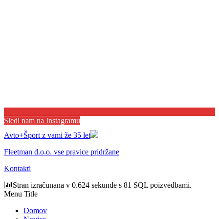
Sledi nam na Instagramu
Avto+Šport z vami že 35 let
Fleetman d.o.o. vse pravice pridržane
Kontakti
Stran izračunana v 0.624 sekunde s 81 SQL poizvedbami.
Menu Title
Domov