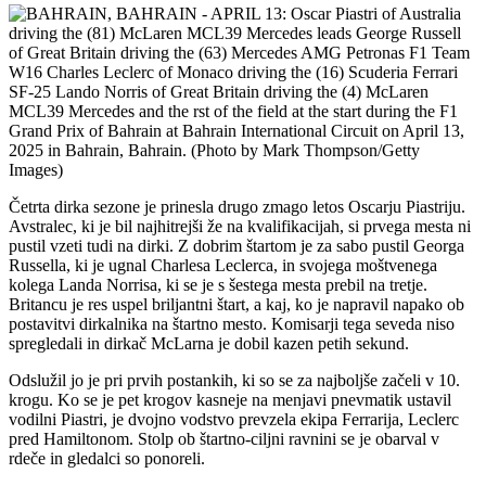
Četrta dirka sezone je prinesla drugo zmago letos Oscarju Piastriju.
Avstralec, ki je bil najhitrejši že na kvalifikacijah, si prvega mesta ni
pustil vzeti tudi na dirki. Z dobrim štartom je za sabo pustil Georga
Russella, ki je ugnal Charlesa Leclerca, in svojega moštvenega
kolega Landa Norrisa, ki se je s šestega mesta prebil na tretje.
Britancu je res uspel briljantni štart, a kaj, ko je napravil napako ob
postavitvi dirkalnika na štartno mesto. Komisarji tega seveda niso
spregledali in dirkač McLarna je dobil kazen petih sekund.
Odslužil jo je pri prvih postankih, ki so se za najboljše začeli v 10.
krogu. Ko se je pet krogov kasneje na menjavi pnevmatik ustavil
vodilni Piastri, je dvojno vodstvo prevzela ekipa Ferrarija, Leclerc
pred Hamiltonom. Stolp ob štartno-ciljni ravnini se je obarval v
rdeče in gledalci so ponoreli.