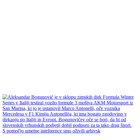
S pomočjo umetne inteligence smo oživili arhivsk