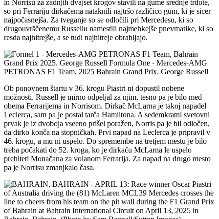
in Norrisu za zadnjih dvajset krogov stavili na gume srednje trdote,
so pri Ferrariju dirkačema nataknili najtršo različico gum, ki je sicer
najpočasnejša. Za tveganje so se odločili pri Mercedesu, ki so
drugouvrščenemu Russellu namestili najmehkejše pnevmatike, ki so
resda najhitrejše, a se tudi najhitreje obrabljajo.
Ob ponovnem štartu v 36. krogu Piastri ni dopustil nobene
možnosti. Russell je mirno odpeljal za njim, tesno pa je bilo med
obema Ferrarijema in Norrisom. Dirkač McLarna je takoj napadel
Leclerca, sam pa je postal tarča Hamiltona. A sedemkratni svetovni
prvak je iz dvoboja vseeno prišel poražen, Norris pa je bil odločen,
da dirko konča na stopničkah. Prvi napad na Leclerca je pripravil v
46. krogu, a mu ni uspelo. Do spremembe na tretjem mestu je bilo
treba počakati do 52. kroga, ko je dirkaču McLarna le uspelo
prehiteti Monačana za volanom Ferrarija. Za napad na drugo mesto
pa je Norrisu zmanjkalo časa.