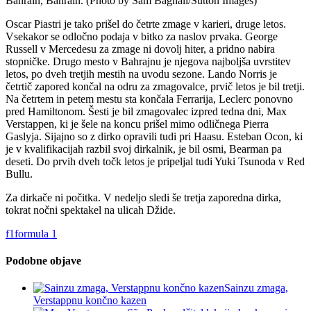
Oscar Piastri je tako prišel do četrte zmage v karieri, druge letos.
Vsekakor se odločno podaja v bitko za naslov prvaka. George
Russell v Mercedesu za zmage ni dovolj hiter, a pridno nabira
stopničke. Drugo mesto v Bahrajnu je njegova najboljša uvrstitev
letos, po dveh tretjih mestih na uvodu sezone. Lando Norris je
četrtič zapored končal na odru za zmagovalce, prvič letos je bil tretji.
Na četrtem in petem mestu sta končala Ferrarija, Leclerc ponovno
pred Hamiltonom. Šesti je bil zmagovalec izpred tedna dni, Max
Verstappen, ki je šele na koncu prišel mimo odličnega Pierra
Gaslyja. Sijajno so z dirko opravili tudi pri Haasu. Esteban Ocon, ki
je v kvalifikacijah razbil svoj dirkalnik, je bil osmi, Bearman pa
deseti. Do prvih dveh točk letos je pripeljal tudi Yuki Tsunoda v Red
Bullu.
Za dirkače ni počitka. V nedeljo sledi še tretja zaporedna dirka,
tokrat nočni spektakel na ulicah Džide.
f1
formula 1
Podobne objave
Sainzu zmaga,
Verstappnu končno kazen