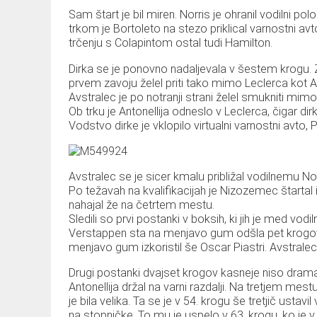
Sam štart je bil miren. Norris je ohranil vodilni polož
trkom je Bortoleto na stezo priklical varnostni a
trčenju s Colapintom ostal tudi Hamilton.
Dirka se je ponovno nadaljevala v šestem krogu. Za
prvem zavoju želel priti tako mimo Leclerca kot Ant
Avstralec je po notranji strani želel smukniti mimo
Ob trku je Antonellija odneslo v Leclerca, čigar di
Vodstvo dirke je vklopilo virtualni varnostni avto, 
Avstralec se je sicer kmalu približal vodilnemu No
Po težavah na kvalifikacijah je Nizozemec štartal i
nahajal že na četrtem mestu.
Sledili so prvi postanki v boksih, ki jih je med vod
Verstappen sta na menjavo gum odšla pet krogov k
menjavo gum izkoristil še Oscar Piastri. Avstral
Drugi postanki dvajset krogov kasneje niso dramati
Antonellija držal na varni razdalji. Na tretjem mest
je bila velika. Ta se je v 54. krogu še tretjič usta
na stopničke. To mu je uspelo v 63. krogu, ko je v 