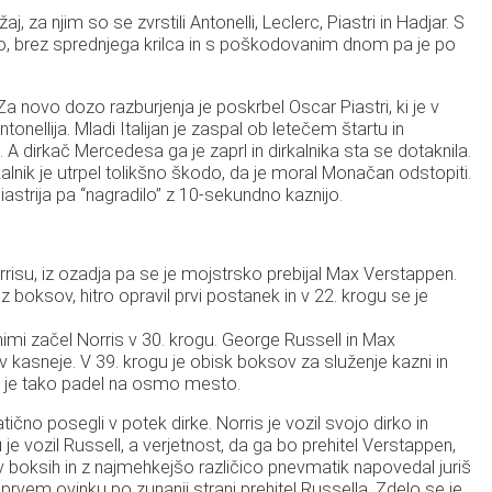
aj, za njim so se zvrstili Antonelli, Leclerc, Piastri in Hadjar. S
vto, brez sprednjega krilca in s poškodovanim dnom pa je po
 novo dozo razburjenja je poskrbel Oscar Piastri, ki je v
onellija. Mladi Italijan je zaspal ob letečem štartu in
. A dirkač Mercedesa ga je zaprl in dirkalnika sta se dotaknila.
rkalnik je utrpel tolikšno škodo, da je moral Monačan odstopiti.
Piastrija pa “nagradilo” z 10-sekundno kaznijo.
rrisu, iz ozadja pa se je mojstrsko prebijal Max Verstappen.
z boksov, hitro opravil prvi postanek in v 22. krogu se je
ilnimi začel Norris v 30. krogu. George Russell in Max
asneje. V 39. krogu je obisk boksov za služenje kazni in
ec je tako padel na osmo mesto.
čno posegli v potek dirke. Norris je vozil svojo dirko in
u je vozil Russell, a verjetnost, da ga bo prehitel Verstappen,
vil v boksih in z najmehkejšo različico pnevmatik napovedal juriš
prvem ovinku po zunanji strani prehitel Russella. Zdelo se je,