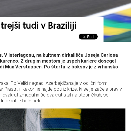
ejši tudi v Braziliji
. V Interlagosu, na kultnem dirkališču Joseja Carlosa
onkurenco. Z drugim mestom je uspeh kariere dosegel
 tudi Max Verstappen. Po štartu iz boksov je z vrhunsko
ka. Po Veliki nagradi Azerbajdžana je v odlični formi,
astri, nikakor ne najde poti iz krize, ki se je začela prav v
ah dvakrat zmagal in še dvakrat stal na stopničkah, se
okrat je bil le peti.