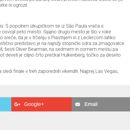
rke ni ogrozil.
is. S popolnim izkupičkom se iz São Paula vrača s
e osvojil peto mesto. Sijajno drugo mesto je šlo v roke
o sreče, da je v trčenju s Piastrijem in z Leclercom lahko
stično predstavo je na najnižji stopnički odra za zmagovalce
sell, šesti Oliver Bearman, na sedmem in osmem mestu pa
t deveti je ciljno črto prečkal Hulkenberg, točko za deseto
 sledi finale v treh zaporednih vikendih. Najprej Las Vegas,
Google+
Email