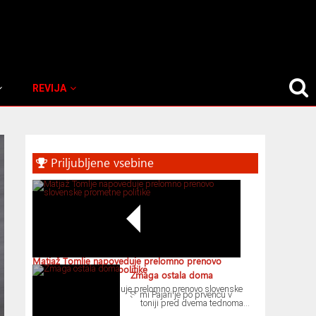
REVIJA
Primary
Sidebar
Priljubljene vsebine
Matjaž Tomlje napoveduje prelomno prenovo
slovenske prometne politike
Zmaga ostala doma
Matjaž Tomlje napoveduje prelomno prenovo slovenske
Sami Pajari je po prvencu v
pro...
Estoniji pred dvema tednoma...