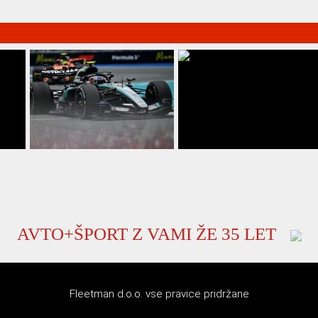
čital
Antonelli nepremagljiv tudi v
Prepričljiva zmaga Norrisa v Mehiki
Miamiju
AVTO+ŠPORT Z VAMI ŽE 35 LET
Fleetman d.o.o. vse pravice pridržane