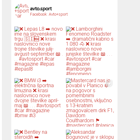
avto.sport
Facebook: Avto+sport