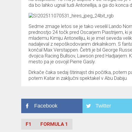
da bo lahko ugnal tudi Antonellija, a ga do konca di
Sedme zmage letos se je tako veselil Lando Norr
prednostjo 24 točk pred Oscarjem Piastrijem, ki j
mlademu Kimiju Antonelliju, ki je imel seveda velik
nadaljeval z nepoškodovanim dirkalnikom. S fanta
končal Max Verstappen. Četrti je bil George Rus
dvojica Racing Bullsov, Lawson pred Hadjarjem. Ko
mesto pa je osvojil Pierre Gasly.
Dirkače čaka sedaj štirinajst dni počitka, potem pa
potem Katar in zaključni spektakel v Abu Dabiju.
Facebook
Twitter
F1
FORMULA 1