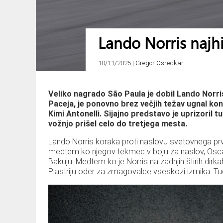
Lando Norris najhitr
10/11/2025
|
Gregor Osredkar
Veliko nagrado São Paula je dobil Lando Norris
Paceja, je ponovno brez večjih težav ugnal k
Kimi Antonelli. Sijajno predstavo je uprizoril
vožnjo prišel celo do tretjega mesta.
Lando Norris koraka proti naslovu svetovnega prva
medtem ko njegov tekmec v boju za naslov, Oscar Pi
Bakuju. Medtem ko je Norris na zadnjih štirih dirk
Piastriju oder za zmagovalce vseskozi izmika. Tudi t