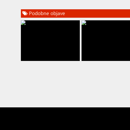
Podobne objave
Junak Silverstona Nico Hülkenberg,
Max Verstappen v São Paulu od
zmagovalec Lando Norris
lekcijo konkurenci