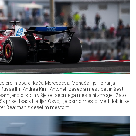
s Leclerc in oba dirkača Mercedesa. Monačan je Ferrarija
usselll in Andrea Kimi Antonelli zasedla mesti pet in šest.
osamljeno dirko in višje od sedmega mesta ni zmogel. Zato
čk prišel Isack Hadjar. Osvojil je osmo mesto. Med dobitnike
Oliver Bearman z desetim mestom.