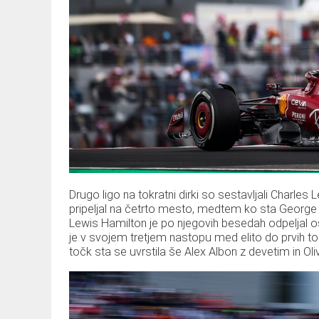
Drugo ligo na tokratni dirki so sestavljali Charle
pripeljal na četrto mesto, medtem ko sta George R
Lewis Hamilton je po njegovih besedah odpeljal 
je v svojem tretjem nastopu med elito do prvih to
točk sta se uvrstila še Alex Albon z devetim in 