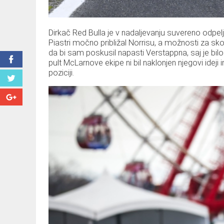
Dirkač Red Bulla je v nadaljevanju suvereno odpelj
Piastri močno približal Norrisu, a možnosti za sko
da bi sam poskusil napasti Verstappna, saj je bi
pult McLarnove ekipe ni bil naklonjen njegovi ideji
poziciji.