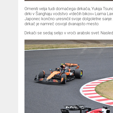
Omeniti velja tudi domačega dirkača, Yukija Tsuno
dirki v Šanghaju vodstvo »rdečih bikov« Liama La
Japonec končno uresničil svoje dolgoletne sanje. 
dirkač je namreč osvojil dvanajsto mesto.
Dirkači se sedaj selijo v vroči arabski svet. Nasledn