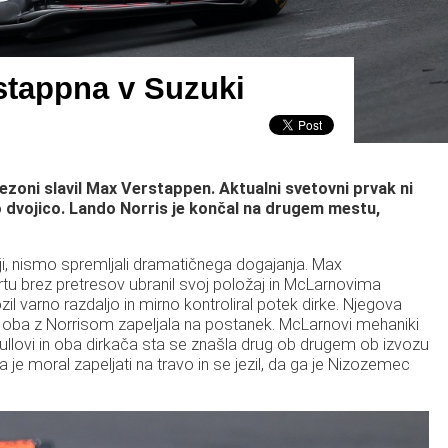
rstappna v Suzuki
sezoni slavil Max Verstappen. Aktualni svetovni prvak ni
o dvojico. Lando Norris je končal na drugem mestu,
anji, nismo spremljali dramatičnega dogajanja. Max
artu brez pretresov ubranil svoj položaj in McLarnovima
zil varno razdaljo in mirno kontroliral potek dirke. Njegova
ta oba z Norrisom zapeljala na postanek. McLarnovi mehaniki
Bullovi in oba dirkača sta se znašla drug ob drugem ob izvozu
pa je moral zapeljati na travo in se jezil, da ga je Nizozemec