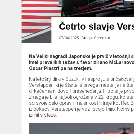
Četrto slavje Ve
07/04/2025
|
Gregor Osredkar
Na Veliki nagradi Japonske je prvič v letošnji 
imel prevelikih težav s favorizirano McLarnov
Oscar Piastri pa na tretjem.
Na letošnji dirki v Suzuki, v nasprotju s pričakov
Verstappen, ki je štartal s prvega mesta, je na št
dirkačema ni dovolil presenečenja. Hitro si je privo
zmaga je bila najbolj ogrožena v 22. krogu, ko s
so svoje delo opravili malenkost hitreje kot Red 
iz boksov. Verstappen je vozil svojo linijo, Norris 
izrinil s steze.