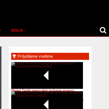
REVIJA
Primary
Priljubljene vsebine
Sidebar
Matjaž Tomlje napoveduje prelomno prenovo
slovenske prometne politike
Matjaž Tomlje napoveduje prelomno prenovo slovenske
pro...