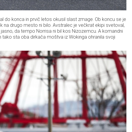
al do konca in prvič letos okusil slast zmage. Ob koncu se je
k na drugo mesto ni bilo. Avstralec je večkrat ekipi svetoval,
lo jasno, da tempo Norrisa ni bil kos Nizozemcu. A komandni
 in tako sta oba dirkača moštva iz Wokinga ohranila svoji