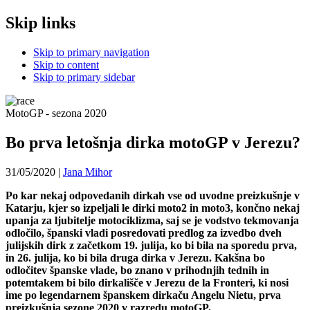
Skip links
Skip to primary navigation
Skip to content
Skip to primary sidebar
MotoGP - sezona 2020
Bo prva letošnja dirka motoGP v Jerezu?
31/05/2020
|
Jana Mihor
Po kar nekaj odpovedanih dirkah vse od uvodne preizkušnje v
Katarju, kjer so izpeljali le dirki moto2 in moto3, končno nekaj
upanja za ljubitelje motociklizma, saj se je vodstvo tekmovanja
odločilo, španski vladi posredovati predlog za izvedbo dveh
julijskih dirk z začetkom 19. julija, ko bi bila na sporedu prva,
in 26. julija, ko bi bila druga dirka v Jerezu. Kakšna bo
odločitev španske vlade, bo znano v prihodnjih tednih in
potemtakem bi bilo dirkališče v Jerezu de la Fronteri, ki nosi
ime po legendarnem španskem dirkaču Angelu Nietu, prva
preizkušnja sezone 2020 v razredu motoGP.