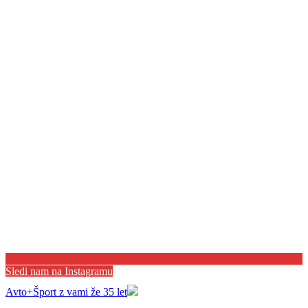
Sledi nam na Instagramu
Avto+Šport z vami že 35 let