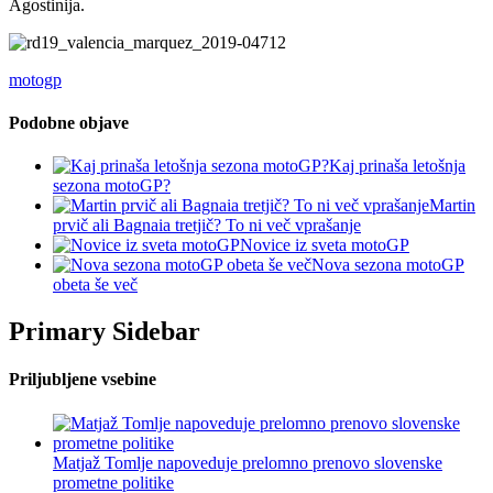
Agostinija.
motogp
Podobne objave
Kaj prinaša letošnja
sezona motoGP?
Martin
prvič ali Bagnaia tretjič? To ni več vprašanje
Novice iz sveta motoGP
Nova sezona motoGP
obeta še več
Primary Sidebar
Priljubljene vsebine
Matjaž Tomlje napoveduje prelomno prenovo slovenske
prometne politike