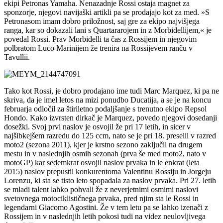
ekipi Petronas Yamaha. Nenazadnje Rossi ostaja magnet za
sponzorje, njegovi navijaški artikli pa se prodajajo kot za med. »S
Petronasom imam dobro priložnost, saj gre za ekipo najvišjega
ranga, kar so dokazali lani s Quartararojem in z Morbidellijem,« je
povedal Rossi. Prav Morbidelli ta čas z Rossijem in njegovim
polbratom Luco Marinijem že trenira na Rossijevem ranču v
Tavullii.
Tako kot Rossi, je dobro prodajano ime tudi Marc Marquez, ki pa ne
skriva, da je imel letos na mizi ponudbo Ducatija, a se je na koncu
februarja odločil za štiriletno podaljšanje s trenutno ekipo Repsol
Hondo. Kako izvrsten dirkač je Marquez, povedo njegovi dosedanji
dosežki. Svoj prvi naslov je osvojil že pri 17 letih, in sicer v
najšibkejšem razredu do 125 ccm, nato se je pri 18. preselil v razred
moto2 (sezona 2011), kjer je krstno sezono zaključil na drugem
mestu in v naslednjih osmih sezonah (prva še med moto2, nato v
motoGP) kar sedemkrat osvojil naslov prvaka in le enkrat (leta
2015) naslov prepustil konkurentoma Valentinu Rossiju in Jorgeju
Lorenzu, ki sta se tisto leto spopadala za naslov prvaka. Pri 27. letih
se mladi talent lahko pohvali že z neverjetnimi osmimi naslovi
svetovnega motociklističnega prvaka, pred njim sta le Rossi in
legendarni Giacomo Agostini. Že v tem letu pa se lahko izenači z
Rossijem in v naslednjih letih pokosi tudi na videz neulovljivega