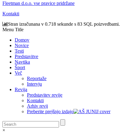
Fleetman d.o.o. vse pravice pridržane
Kontakti
Stran izračunana v 0.718 sekunde s 83 SQL poizvedbami.
Menu Title
Domov
Novice
Testi
Predstavitve
Navtika
Šport
Več
Reportaže
Intervju
Revija
Predstavitev revije
Kontakti
Arhiv revij
Preberite prejšnjo izdajo
×