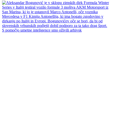
S pomočjo umetne inteligence smo oživili arhivsk