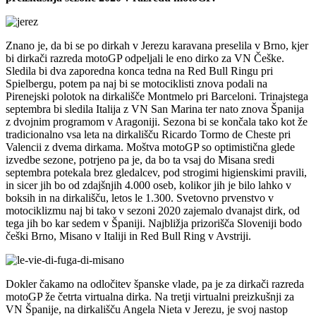
Znano je, da bi se po dirkah v Jerezu karavana preselila v Brno, kjer
bi dirkači razreda motoGP odpeljali le eno dirko za VN Češke.
Sledila bi dva zaporedna konca tedna na Red Bull Ringu pri
Spielbergu, potem pa naj bi se motociklisti znova podali na
Pirenejski polotok na dirkališče Montmelo pri Barceloni. Trinajstega
septembra bi sledila Italija z VN San Marina ter nato znova Španija
z dvojnim programom v Aragoniji. Sezona bi se končala tako kot že
tradicionalno vsa leta na dirkališču Ricardo Tormo de Cheste pri
Valencii z dvema dirkama. Moštva motoGP so optimistična glede
izvedbe sezone, potrjeno pa je, da bo ta vsaj do Misana sredi
septembra potekala brez gledalcev, pod strogimi higienskimi pravili,
in sicer jih bo od zdajšnjih 4.000 oseb, kolikor jih je bilo lahko v
boksih in na dirkališču, letos le 1.300. Svetovno prvenstvo v
motociklizmu naj bi tako v sezoni 2020 zajemalo dvanajst dirk, od
tega jih bo kar sedem v Španiji. Najbližja prizorišča Sloveniji bodo
češki Brno, Misano v Italiji in Red Bull Ring v Avstriji.
Dokler čakamo na odločitev španske vlade, pa je za dirkači razreda
motoGP že četrta virtualna dirka. Na tretji virtualni preizkušnji za
VN Španije, na dirkališču Angela Nieta v Jerezu, je svoj nastop