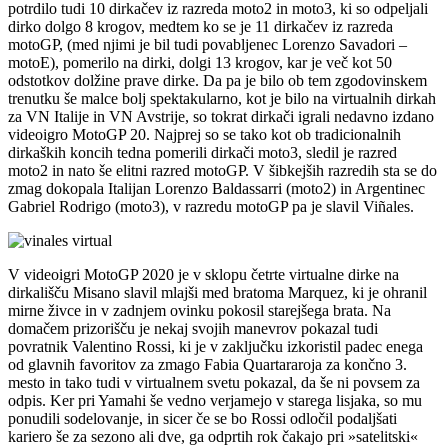
potrdilo tudi 10 dirkačev iz razreda moto2 in moto3, ki so odpeljali
dirko dolgo 8 krogov, medtem ko se je 11 dirkačev iz razreda
motoGP, (med njimi je bil tudi povabljenec Lorenzo Savadori –
motoE), pomerilo na dirki, dolgi 13 krogov, kar je več kot 50
odstotkov dolžine prave dirke. Da pa je bilo ob tem zgodovinskem
trenutku še malce bolj spektakularno, kot je bilo na virtualnih dirkah
za VN Italije in VN Avstrije, so tokrat dirkači igrali nedavno izdano
videoigro MotoGP 20. Najprej so se tako kot ob tradicionalnih
dirkaških koncih tedna pomerili dirkači moto3, sledil je razred
moto2 in nato še elitni razred motoGP. V šibkejših razredih sta se do
zmag dokopala Italijan Lorenzo Baldassarri (moto2) in Argentinec
Gabriel Rodrigo (moto3), v razredu motoGP pa je slavil Viñales.
V videoigri MotoGP 2020 je v sklopu četrte virtualne dirke na
dirkališču Misano slavil mlajši med bratoma Marquez, ki je ohranil
mirne živce in v zadnjem ovinku pokosil starejšega brata. Na
domačem prizorišču je nekaj svojih manevrov pokazal tudi
povratnik Valentino Rossi, ki je v zaključku izkoristil padec enega
od glavnih favoritov za zmago Fabia Quartararoja za končno 3.
mesto in tako tudi v virtualnem svetu pokazal, da še ni povsem za
odpis. Ker pri Yamahi še vedno verjamejo v starega lisjaka, so mu
ponudili sodelovanje, in sicer če se bo Rossi odločil podaljšati
kariero še za sezono ali dve, ga odprtih rok čakajo pri »satelitski«